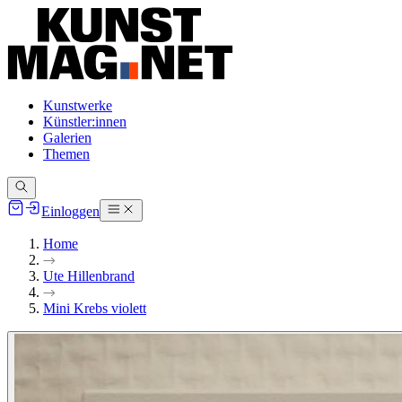
Kunstwerke
Künstler:innen
Galerien
Themen
Einloggen
Home
Ute Hillenbrand
Mini Krebs violett