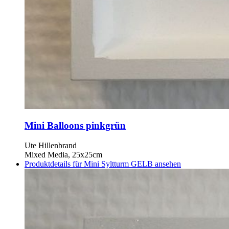
Mini Balloons pinkgrün
Ute Hillenbrand
Mixed Media, 25x25cm
Produktdetails für Mini Syltturm GELB ansehen