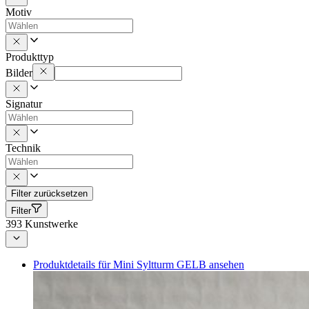
Motiv
Produkttyp
Bilder
Signatur
Technik
Filter zurücksetzen
Filter
393
Kunstwerke
Produktdetails für Mini Syltturm GELB ansehen