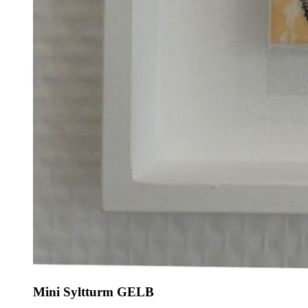
Mini Syltturm GELB