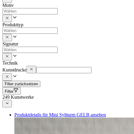
Motiv
Produkttyp
Signatur
Technik
Kunstdrucke
Filter zurücksetzen
Filter
249
Kunstwerke
Produktdetails für Mini Syltturm GELB ansehen