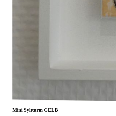
Mini Syltturm GELB