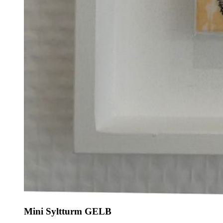
Mini Syltturm GELB