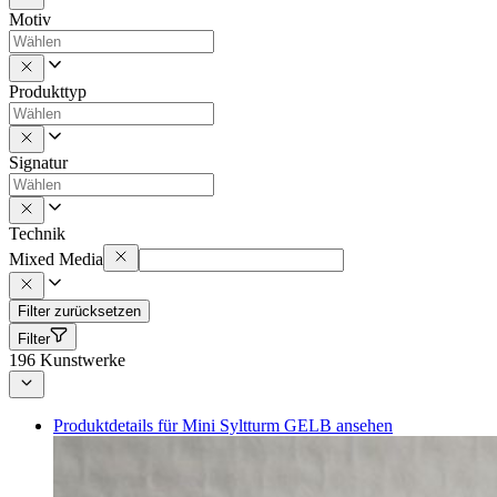
Motiv
Produkttyp
Signatur
Technik
Mixed Media
Filter zurücksetzen
Filter
196
Kunstwerke
Produktdetails für Mini Syltturm GELB ansehen