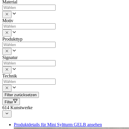
Material
Motiv
Produkttyp
Signatur
Technik
Filter zurücksetzen
Filter
614
Kunstwerke
Produktdetails für Mini Syltturm GELB ansehen