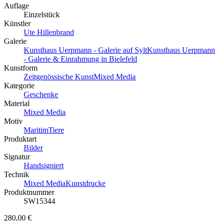
Auflage
Einzelstück
Künstler
Ute Hillenbrand
Galerie
Kunsthaus Uerpmann - Galerie auf Sylt
Kunsthaus Uerpmann
- Galerie & Einrahmung in Bielefeld
Kunstform
Zeitgenössische Kunst
Mixed Media
Kategorie
Geschenke
Material
Mixed Media
Motiv
Maritim
Tiere
Produktart
Bilder
Signatur
Handsigniert
Technik
Mixed Media
Kunstdrucke
Produktnummer
SW15344
280,00 €