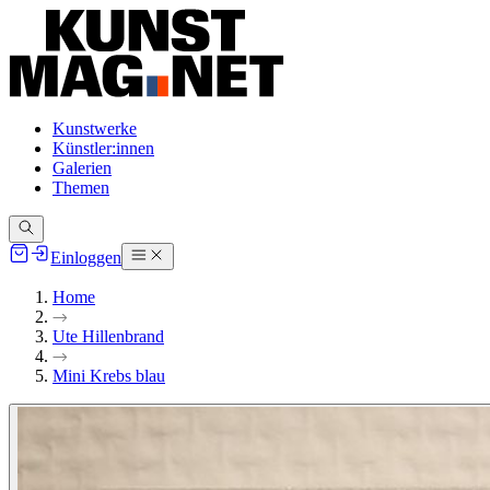
Kunstwerke
Künstler:innen
Galerien
Themen
Einloggen
Home
Ute Hillenbrand
Mini Krebs blau