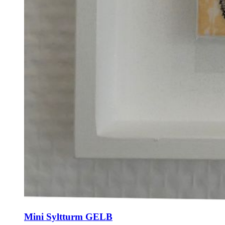
Mini Syltturm GELB