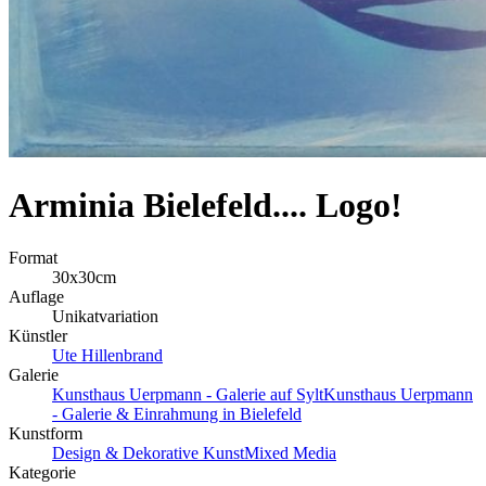
Arminia Bielefeld.... Logo!
Format
30x30cm
Auflage
Unikatvariation
Künstler
Ute Hillenbrand
Galerie
Kunsthaus Uerpmann - Galerie auf Sylt
Kunsthaus Uerpmann
- Galerie & Einrahmung in Bielefeld
Kunstform
Design & Dekorative Kunst
Mixed Media
Kategorie