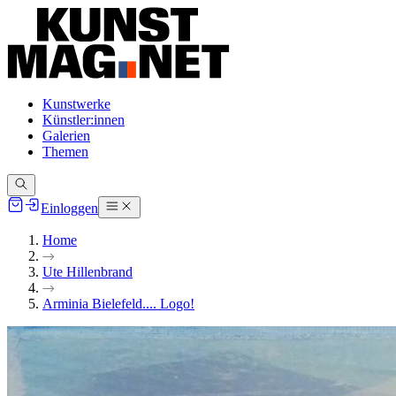
Kunstwerke
Künstler:innen
Galerien
Themen
Einloggen
Home
Ute Hillenbrand
Arminia Bielefeld.... Logo!