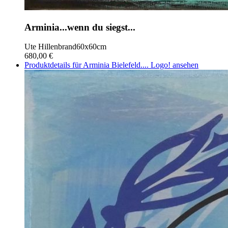
Arminia...wenn du siegst...
Ute Hillenbrand
60x60cm
680,00 €
Produktdetails für Arminia Bielefeld.... Logo! ansehen