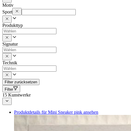
Motiv
Sport
Produkttyp
Signatur
Technik
Filter zurücksetzen
Filter
15
Kunstwerke
Produktdetails für Mini Sneaker pink ansehen