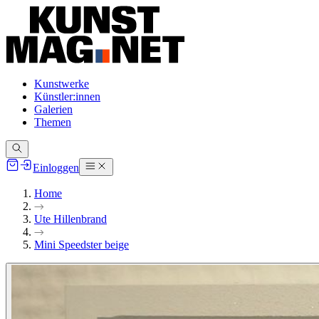
Kunstwerke
Künstler:innen
Galerien
Themen
Einloggen
Home
Ute Hillenbrand
Mini Speedster beige