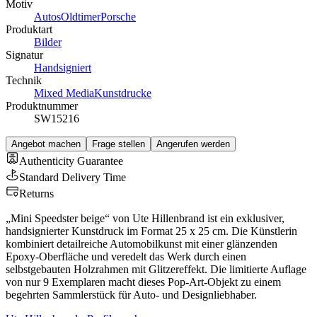
Motiv
Autos
Oldtimer
Porsche
Produktart
Bilder
Signatur
Handsigniert
Technik
Mixed Media
Kunstdrucke
Produktnummer
SW15216
Angebot machen
Frage stellen
Angerufen werden
Authenticity Guarantee
Standard Delivery Time
Returns
„Mini Speedster beige“ von Ute Hillenbrand ist ein exklusiver,
handsignierter Kunstdruck im Format 25 x 25 cm. Die Künstlerin
kombiniert detailreiche Automobilkunst mit einer glänzenden
Epoxy-Oberfläche und veredelt das Werk durch einen
selbstgebauten Holzrahmen mit Glitzereffekt. Die limitierte Auflage
von nur 9 Exemplaren macht dieses Pop-Art-Objekt zu einem
begehrten Sammlerstück für Auto- und Designliebhaber.