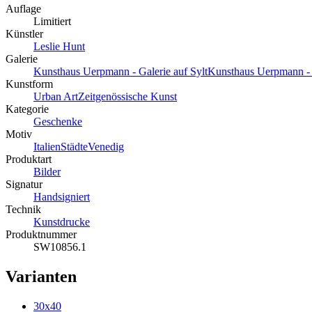
Auflage
Limitiert
Künstler
Leslie Hunt
Galerie
Kunsthaus Uerpmann - Galerie auf Sylt
Kunsthaus Uerpmann - 
Kunstform
Urban Art
Zeitgenössische Kunst
Kategorie
Geschenke
Motiv
Italien
Städte
Venedig
Produktart
Bilder
Signatur
Handsigniert
Technik
Kunstdrucke
Produktnummer
SW10856.1
Varianten
30x40