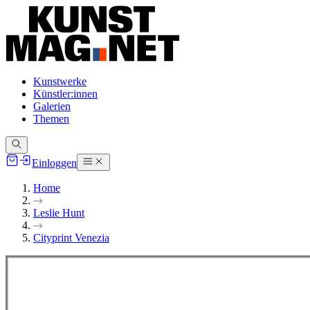
Kunstwerke
Künstler:innen
Galerien
Themen
Einloggen
Home
Leslie Hunt
Cityprint Venezia