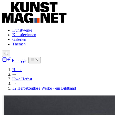
Kunstwerke
Künstler:innen
Galerien
Themen
Einloggen
Home
Uwe Herbst
32 Herbstzeitlose Werke - ein Bildband