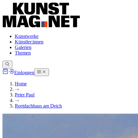
Kunstwerke
Künstler:innen
Galerien
Themen
Einloggen
Home
Peter Paul
Reetdachhaus am Deich