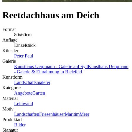
Reetdachhaus am Deich
Format
80x60cm
Auflage
Einzelstück
Künstler
Peter Paul
Galerie
Kunsthaus Uerpmann - Galerie auf Sylt
Kunsthaus Uerpmann
- Galerie & Einrahmung in Bielefeld
Kunstform
Landschaftsmalerei
Kategorie
Angebote
Garten
Material
Leinwand
Motiv
Landschaften
Friesenhäuser
Maritim
Meer
Produktart
Bilder
Signatur