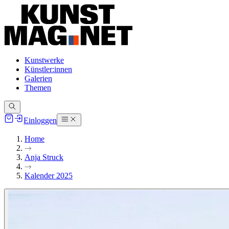
Kunstwerke
Künstler:innen
Galerien
Themen
Einloggen
Home
Anja Struck
Kalender 2025