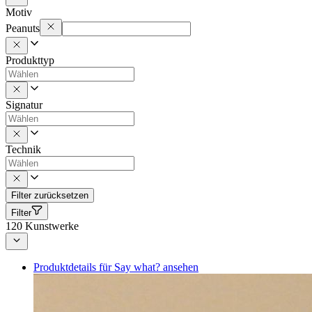
Motiv
Peanuts
Produkttyp
Signatur
Technik
Filter zurücksetzen
Filter
120
Kunstwerke
Produktdetails für Say what? ansehen