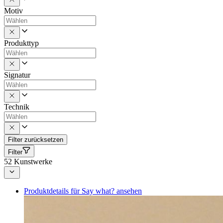
Motiv
Produkttyp
Signatur
Technik
Filter zurücksetzen
Filter
52
Kunstwerke
Produktdetails für Say what? ansehen