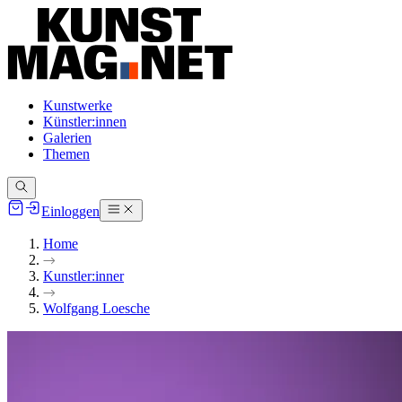
Kunstwerke
Künstler:innen
Galerien
Themen
Einloggen
Home
Kunstler:inner
Wolfgang Loesche