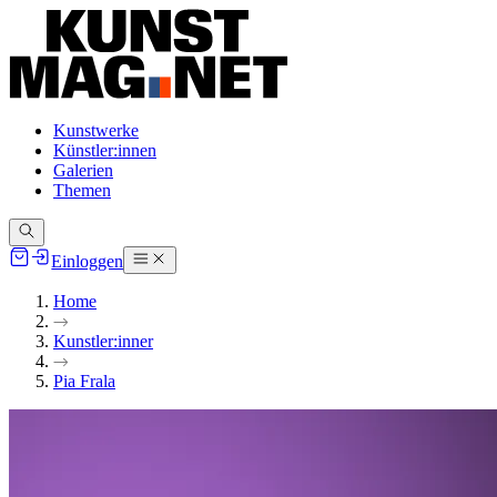
Kunstwerke
Künstler:innen
Galerien
Themen
Einloggen
Home
Kunstler:inner
Pia Frala