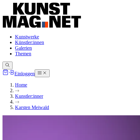
Kunstwerke
Künstler:innen
Galerien
Themen
Einloggen
Home
Kunstler:inner
Karsten Meiwald