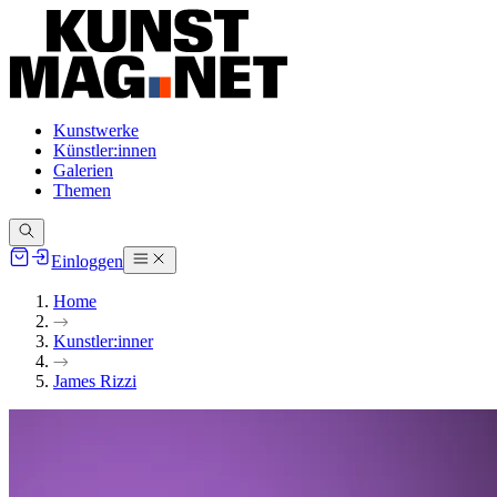
Kunstwerke
Künstler:innen
Galerien
Themen
Einloggen
Home
Kunstler:inner
James Rizzi